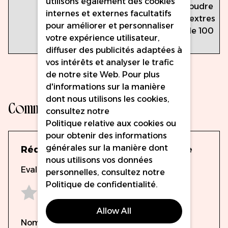
utilisons également des cookies
Sans poudre
internes et externes facultatifs
Ambidextres
pour améliorer et personnaliser
Boîte de 100
votre expérience utilisateur,
gants
diffuser des publicités adaptées à
vos intérêts et analyser le trafic
de notre site Web. Pour plus
d'informations sur la manière
dont nous utilisons les cookies,
Commentaires
consultez notre
Politique relative aux cookies
ou
pour obtenir des informations
générales sur la manière dont
Rédigez votre propre commentaire
nous utilisons vos données
Evaluation
personnelles, consultez notre
Politique de confidentialité
.
1 star
2 stars
3 stars
4 stars
5 stars
Allow All
Nom