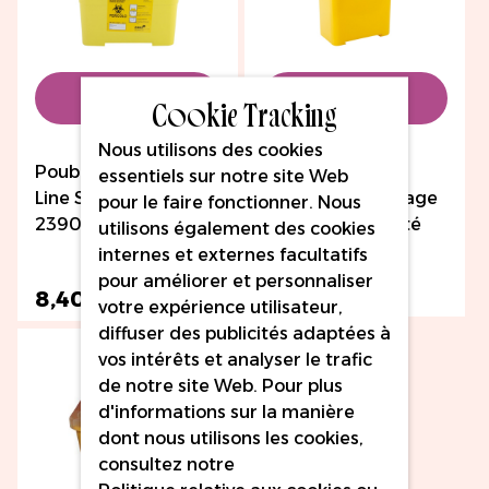
Ajouter au
Ajouter au
Cookie Tracking
Nous utilisons des cookies
panier
panier
Poubelle de sécurité
Poubelle pour
essentiels sur notre site Web
Line Sharps 4L (ISO-
aiguille de tatouage
pour le faire fonctionner. Nous
23907:2019)
Flynther, Capacité
utilisons également des cookies
1,5 L
internes et externes facultatifs
pour améliorer et personnaliser
6,12 €
8,40 €
votre expérience utilisateur,
diffuser des publicités adaptées à
15% DE RÉDUCTION
vos intérêts et analyser le trafic
de notre site Web. Pour plus
d'informations sur la manière
dont nous utilisons les cookies,
consultez notre