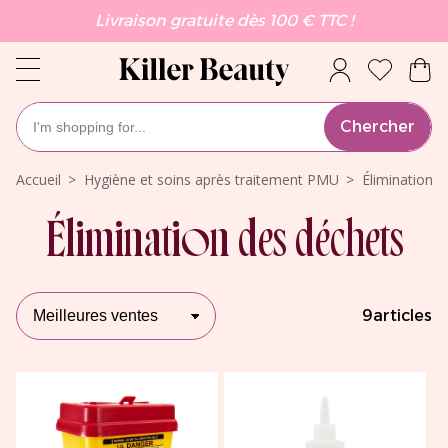
Livraison gratuite dès 100 € TTC !
Chercher
Accueil
Hygiène et soins après traitement PMU
Élimination 
Élimination des déchets
9
articles