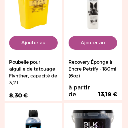
Ajouter au
Ajouter au
panier
panier
Poubelle pour
Recovery Éponge à
aiguille de tatouage
Encre Petrify - 180ml
Flynther, capacité de
(6oz)
3,2 L
à partir
de
13,19 €
8,30 €