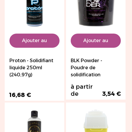
Ajouter au
Ajouter au
panier
panier
Proton - Solidifiant
BLK Powder -
liquide 250ml
Poudre de
(240,97g)
solidification
à partir
de
3,54 €
16,68 €