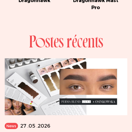
Dragonhawk
Dragonhawk Mast
Pro
Postes récents
27 .05 .2026
News