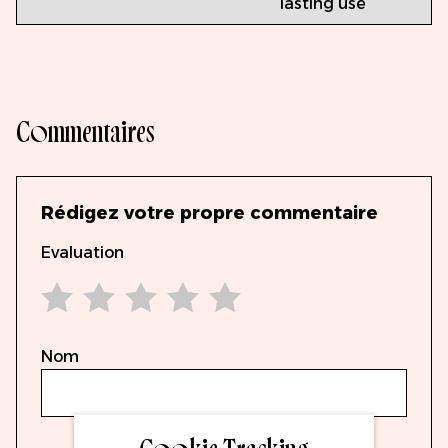
lasting use
Commentaires
Rédigez votre propre commentaire
Evaluation
1 star
2 stars
3 stars
4 stars
5 stars
Nom
Cookie Tracking