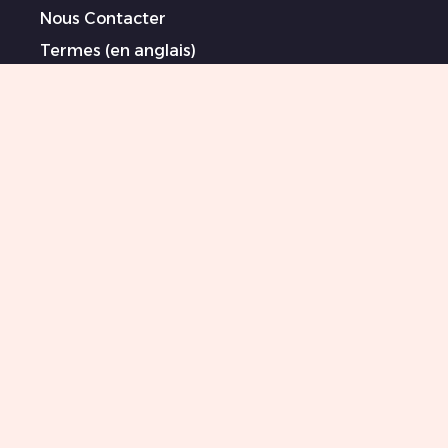
Nous Contacter
Termes (en anglais)
Politique de Confidentialité (en anglais)
Déclaration sur l’esclavage moderne (en
anglais)
Artistes sponsorisé/es
Sitemap
0044 151 702 7925
Mises à jour Killer Beauty
Your email
Inscription
J’accepte les termes et conditions et je suis
d'accord de recevoir votre newsletter avec toutes