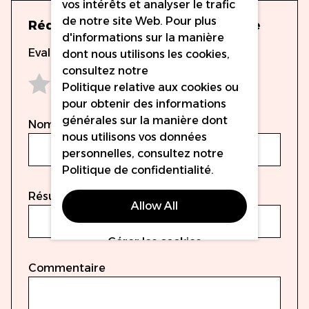
vos intérêts et analyser le trafic
de notre site Web. Pour plus
Rédigez votre propre commentaire
d'informations sur la manière
Evaluation
dont nous utilisons les cookies,
consultez notre
Politique relative aux cookies
ou
1 star
2 stars
3 stars
4 stars
5 stars
pour obtenir des informations
générales sur la manière dont
Nom
nous utilisons vos données
personnelles, consultez notre
Politique de confidentialité
.
Résumé
Allow All
Gérer les cookies
Commentaire