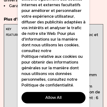
universelles
internes et externes facultatifs
Garantie fabricant d'un an
pour améliorer et personnaliser
votre expérience utilisateur,
Plus d'infos
diffuser des publicités adaptées à
vos intérêts et analyser le trafic
Principales
Couleur : Bleu
de notre site Web. Pour plus
caractéristiques :
Fonctionne avec et
d'informations sur la manière
sans fil
dont nous utilisons les cookies,
Matériau :
consultez notre
aluminium de
Politique relative aux cookies
ou
qualité
pour obtenir des informations
aéronautique
générales sur la manière dont
Poids : 82 g
nous utilisons vos données
Diamètre : 25 mm
personnelles, consultez notre
Longueur de
Politique de confidentialité
.
frappe : 3,5 mm
Plage de tension de
Allow All
fonctionnement : 6
à 11 V