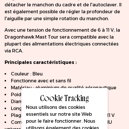
détacher le manchon du cadre et de l'autoclaver. Il
est également possible de régler la profondeur de
l'aiguille par une simple rotation du manchon.
Avec une tension de fonctionnement de 6 à 11 V, la
Dragonhawk Mast Tour sera compatible avec la
plupart des alimentations électriques connectées
via RCA.
Principales caractéristiques :
Couleur : Bleu
Fonctionne avec et sans fil
Matériau : aluminium de qualité aéronautique
Cookie Tracking
Poids : 82 g
Diamètre : 25 mm
Nous utilisons des cookies
Longueur de frappe : 3,5 mm
essentiels sur notre site Web
Plage de tension de fonctionnement : 6 à 11 V
pour le faire fonctionner. Nous
Compatible avec toutes les cartouches PMU
utilisons également des cookies