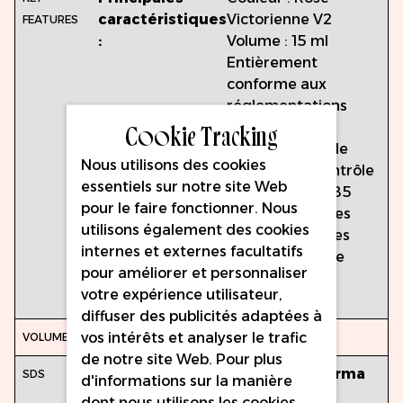
caractéristiques
Victorienne V2
:
Volume : 15 ml
Entièrement
conforme aux
réglementations
Cookie Tracking
REACH de l'UE
Fabriqué selon le
Nous utilisons des cookies
système de contrôle
essentiels sur notre site Web
qualité ISO 13485
pour le faire fonctionner. Nous
Lot testé pour les
utilisons également des cookies
micro-problèmes
internes et externes facultatifs
Couleur calibrée
pour améliorer et personnaliser
pour plus de
votre expérience utilisateur,
précision
diffuser des publicités adaptées à
15ml
vos intérêts et analyser le trafic
de notre site Web. Pour plus
Accédez au
portail SDS de Perma
d'informations sur la manière
Blend
:
dont nous utilisons les cookies,