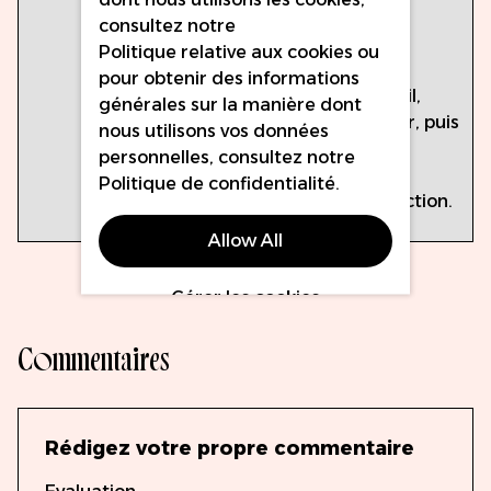
https://inkprojects-
consultez notre
sds.thewercs.com/
Politique relative aux cookies
ou
pour obtenir des informations
Lors de l'utilisation de ce portail,
générales sur la manière dont
recherchez par nom de couleur, puis
nous utilisons vos données
cliquez sur
personnelles, consultez notre
"Voir le PDF"
Politique de confidentialité
.
après avoir effectué votre sélection.
Allow All
Gérer les cookies
Commentaires
Rédigez votre propre commentaire