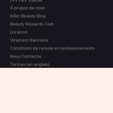
À propos de nous
Killer Beauty Blog
Beauty Rewards Club
Livraison
Virement Bancaire
Conditions de renvois et remboursements
Nous Contacter
Termes (en anglais)
Politique de Confidentialité (en anglais)
Déclaration sur l’esclavage moderne (en
anglais)
Artistes sponsorisé/es
Sitemap
0044 151 702 7925