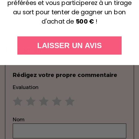
préférées et vous participerez à un tirage
après avoir effectué votre sélection.
au sort pour tenter de gagner un bon
d'achat de
500 €
!
LAISSER UN AVIS
Commentaires
Rédigez votre propre commentaire
Evaluation
1 star
2 stars
3 stars
4 stars
5 stars
Nom