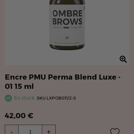
Encre PMU Perma Blend Luxe -
01 15 ml
En stock
SKU
LXPOB011/2-S
42,00 €
Qté
-
+