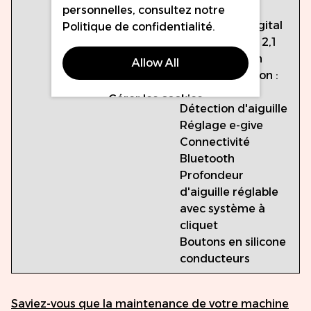
fil
personnelles, consultez notre
Écran OLED digital
Politique de confidentialité
.
Frappe fixe de 2,1
mm et 3,0 mm
Allow All
Plage de tension :
4V-10V
Gérer les cookies
Détection d'aiguille
Réglage e-give
Connectivité
Bluetooth
Profondeur
d'aiguille réglable
avec système à
cliquet
Boutons en silicone
conducteurs
Saviez-vous que la maintenance de votre machine