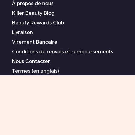
À propos de nous
Killer Beauty Blog
Beauty Rewards Club
Livraison
Virement Bancaire
Conditions de renvois et remboursements
Nous Contacter
Termes (en anglais)
Politique de Confidentialité (en anglais)
Déclaration sur l’esclavage moderne (en
anglais)
Artistes sponsorisé/es
Sitemap
0044 151 702 7925