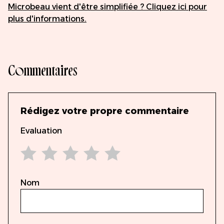
Microbeau vient d'être simplifiée ? Cliquez ici pour
plus d'informations.
Commentaires
Rédigez votre propre commentaire
Evaluation
1 star
2 stars
3 stars
4 stars
5 stars
Nom