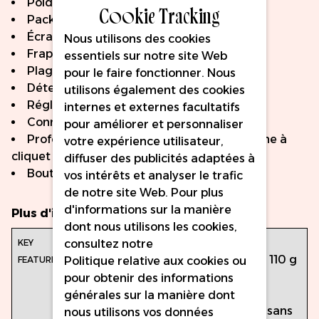
Poids : environ 110 g (3,9 oz)
Cookie Tracking
Pack batterie détachable et sans fil
Écran OLED digital
Nous utilisons des cookies
Frappe fixe de 2,1 mm et 3,0 mm
essentiels sur notre site Web
Plage de tension : 4V-10V
pour le faire fonctionner. Nous
Détection d'aiguille
utilisons également des cookies
Réglage e-give
internes et externes facultatifs
Connectivité Bluetooth
pour améliorer et personnaliser
Profondeur d'aiguille réglable avec système à
votre expérience utilisateur,
cliquet
diffuser des publicités adaptées à
Boutons en silicone conducteurs
vos intérêts et analyser le trafic
de notre site Web. Pour plus
d'informations sur la manière
Plus d'infos
dont nous utilisons les cookies,
Caractéristiques
Couleur : Bleu
consultez notre
principales :
Poids : environ 110 g
Politique relative aux cookies
ou
(3,9 oz)
pour obtenir des informations
Pack batterie
générales sur la manière dont
détachable et sans
nous utilisons vos données