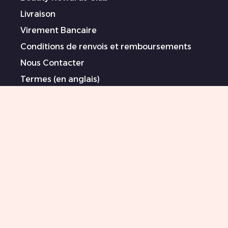
Livraison
Virement Bancaire
Conditions de renvois et remboursements
Nous Contacter
Termes (en anglais)
Politique de Confidentialité (en anglais)
Déclaration sur l’esclavage moderne (en
anglais)
Artistes sponsorisé/es
Sitemap
0044 151 702 7925
Mises à jour Killer Beauty