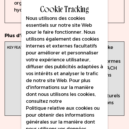
organiques, issus de liaisons carbone-
Cookie Tracking
hydrogène.
Nous utilisons des cookies
essentiels sur notre site Web
pour le faire fonctionner. Nous
Plus d'infos
utilisons également des cookies
internes et externes facultatifs
Fonctions
Couleur : Milkshake
pour améliorer et personnaliser
principales:
Volume: 15ml
votre expérience utilisateur,
Conforme aux normes
diffuser des publicités adaptées à
européennes REACH
vos intérêts et analyser le trafic
Végétalien et sans
de notre site Web. Pour plus
cruauté
d'informations sur la manière
Fabriqués à base
dont nous utilisons les cookies,
d'ingrédients naturels
consultez notre
Stérilisé aux rayons
Politique relative aux cookies
ou
gamma
pour obtenir des informations
générales sur la manière dont
nous utilisons vos données