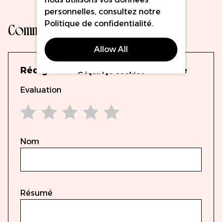
personnelles, consultez notre
Commentaires
Politique de confidentialité
.
Allow All
Rédigez votre propre commentaire
Gérer les cookies
Evaluation
1 star
2 stars
3 stars
4 stars
5 stars
Nom
Résumé