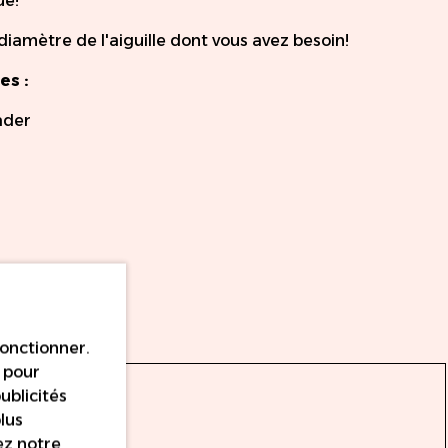
ue!
le diamètre de l'aiguille dont vous avez besoin!
es :
ader
fonctionner.
s pour
ublicités
lus
ez notre