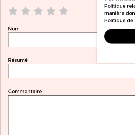
Politique rel
manière dont
1 star
2 stars
3 stars
4 stars
5 stars
Politique de 
Nom
Résumé
Commentaire