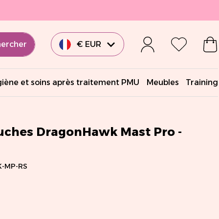
ercher
€ EUR
£ GBP
iène et soins après traitement PMU
Meubles
Training
€ EUR
€ EUR
ouches DragonHawk Mast Pro -
€ EUR
-MP-RS
$ USD