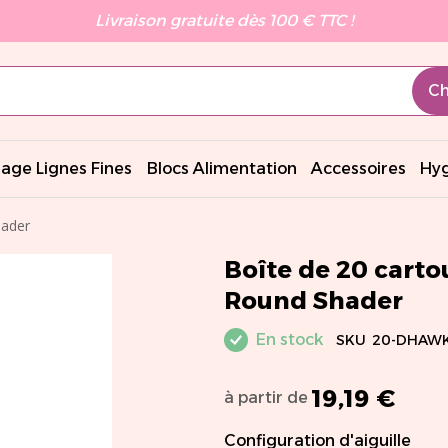
Livraison gratuite dès 100 € TTC !
Ch
age Lignes Fines
Blocs Alimentation
Accessoires
Hyg
hader
Boîte de 20 cart
Round Shader
En stock
SKU
20-DHAWK
19,19 €
à partir de
Configuration d'aiguille