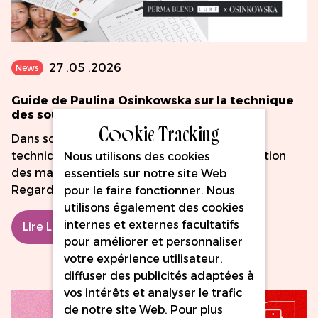
27 .05 .2026
News
Guide de Paulina Osinkowska sur la technique
des sourcils ombrés
Cookie Tracking
Dans son tutoriel vidéo, Paulina détaille les
techniques exactes, les conseils de manipulation
Nous utilisons des cookies
des machines et les pigments qu'elle utilise.
essentiels sur notre site Web
Regardez la vidéo complète ici !
pour le faire fonctionner. Nous
utilisons également des cookies
internes et externes facultatifs
Lire La Suite
pour améliorer et personnaliser
votre expérience utilisateur,
diffuser des publicités adaptées à
vos intérêts et analyser le trafic
de notre site Web. Pour plus